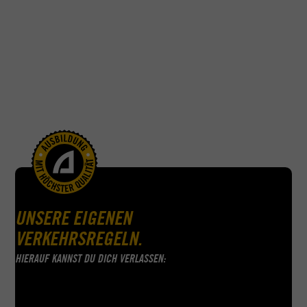
als die Schlüsselzahl, die deinen normalen B-Führerschein
zur Motorrad-Erlaubnis upgradet. Und das geht obendrein
richtig schnell: Nach nur ein paar Stunden Training darfst du
als Autofahrer dich auch stolz zu den Motorradfahrern der
Klasse A1 zählen – ganz ohne Prüfung und meistens schon
innerhalb weniger Tage. Perfekt also, falls du einfach mal
spontan Papas alte Maschine aus dem Keller holen oder dir
selbst ein kleines 125er Bike zulegen möchtest. Wir bei
ACADEMY machen mit der B196er Erweiterung für den
Autoführerschein aus dir in jedem Fall einen echten
Motorradfahrer.
UNSERE EIGENEN
VERKEHRSREGELN.
HIERAUF KANNST DU DICH VERLASSEN: