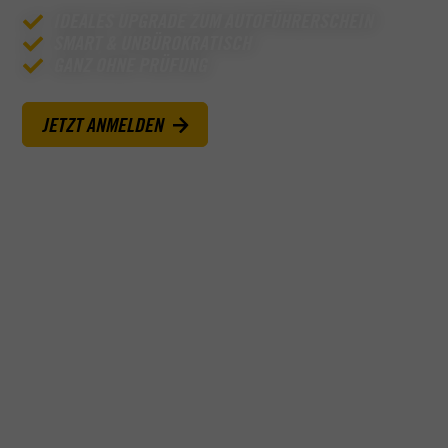
IDEALES UPGRADE ZUM AUTOFÜHRERSCHEIN
SMART & UNBÜROKRATISCH
GANZ OHNE PRÜFUNG
JETZT ANMELDEN