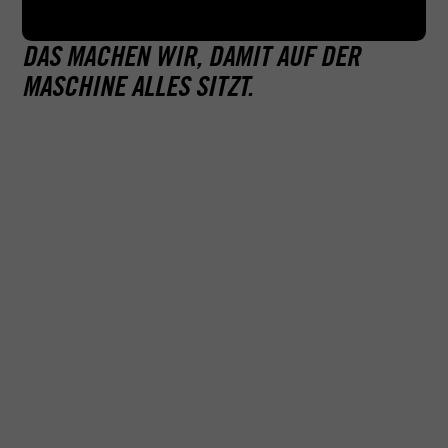
DAS MACHEN WIR, DAMIT AUF DER
MASCHINE ALLES SITZT.
Wir legen bei ACADEMY großen Wert darauf, dich so
schnell und spaßig wie möglich zum Motorradfahrer
auszubilden – auf die Theorie können wir dennoch nicht
verzichten: Es fallen mindestens vier Theoriestunden
an.
Wie oben erwähnt: Es gibt keine Prüfung, dafür aber
mindestens fünf Doppelstunden Praxis, bevor du dich
ohne Aufsicht mit deiner Maschine in die Kurven dieser
Welt legen darfst.