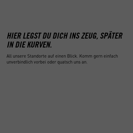
bestens auf 
Angebot zusammen. Beantworte dazu ein
Übrigens or
paar einfache Fragen, damit wir wissen,
dabei gerne 
was deine Fahrlizenz können muss.
dich anfällt
Erste-Hilfe-
HIER LEGST DU DICH INS ZEUG, SPÄTER
IN DIE KURVEN.
All unsere Standorte auf einen Blick. Komm gern einfach
unverbindlich vorbei oder quatsch uns an.