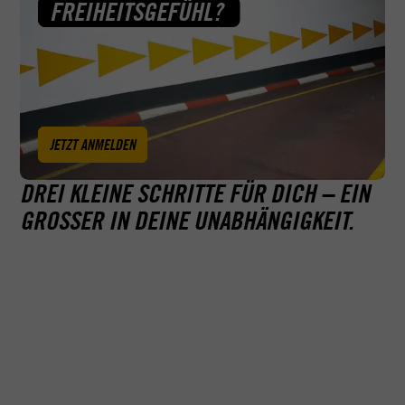
FREIHEITSGEFÜHL?
JETZT ANMELDEN
DREI KLEINE SCHRITTE FÜR DICH – EIN
GROSSER IN DEINE UNABHÄNGIGKEIT.
Erfolgreich
dich ab hier
Unser Führerscheinkonfigurator stellt dir
im Unterrich
auf der nächsten Seite dein individuelles