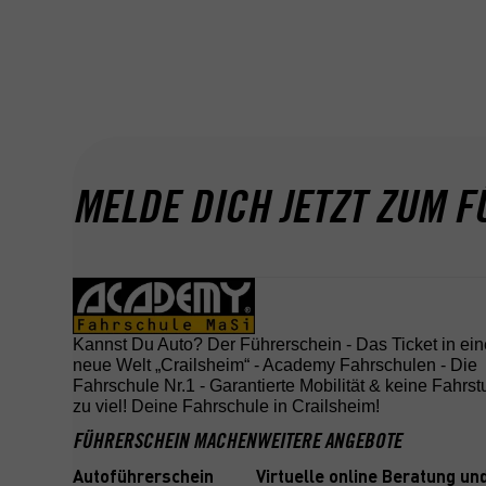
und Wege, wo vorher keine waren – sondern er
internationale Straßen, triffst auf Menschen ve
arbeitest in einem Berufsfeld, das Freiheit und V
bei ACADEMY unterstützen dich mit jahrelanger
Aus- und Weiterbildungsmöglichkeiten auf dei
MELDE DICH JETZT ZUM F
Kannst Du Auto? Der Führerschein - Das Ticket in ein
neue Welt „Crailsheim“ - Academy Fahrschulen - Die
Fahrschule Nr.1 - Garantierte Mobilität & keine Fahrs
zu viel! Deine Fahrschule in Crailsheim!
FÜHRERSCHEIN MACHEN
WEITERE ANGEBOTE
Autoführerschein
Virtuelle online Beratung u