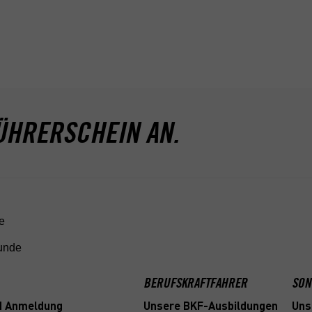
kundest nationale sowie
rschiedenster Hintergründe und
ielseitigkeit geradezu schreit. Wir
 Erfahrung und einer Vielzahl an
nem Weg zum Berufskraftfahrer.
ÜHRERSCHEIN AN.
e
tunde
BERUFSKRAFTFAHRER
SON
nd Anmeldung
Unsere BKF-Ausbildungen
Uns