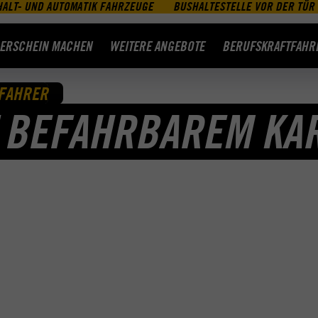
HALT- UND AUTOMATIK FAHRZEUGE
BUSHALTESTELLE VOR DER TÜR
ERSCHEIN MACHEN
WEITERE ANGEBOTE
BERUFSKRAFTFAHR
FAHRER
T BEFAHRBAREM KA
R STRASSE. UND W
.
ir im wahrsten Sinne des Wortes
ahrer bist du nicht nur wichtige
 Verfügbarkeiten sowie Lösungen